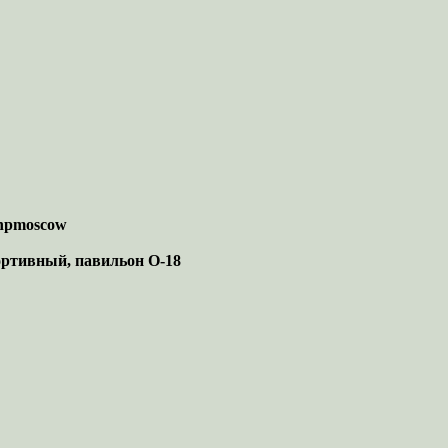
e/npmoscow
ортивный, павильон О-18