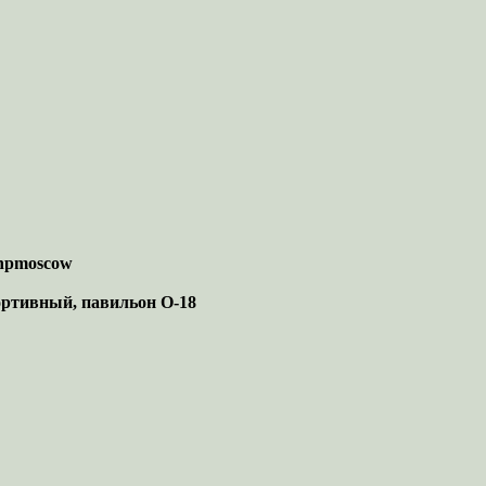
e/npmoscow
ортивный, павильон О-18